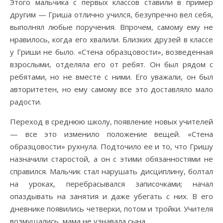
Этого мальчика с первых классов ставили в пример
другим — Гриша отлично учился, безупречно вел себя,
выполнял любые поручения. Впрочем, самому ему не
нравилось, когда его хвалили. Близких друзей в классе
у Гриши не было. «Стена образцовости», возведенная
взрослыми, отделяла его от ребят. Он был рядом с
ребятами, но не вместе с ними. Его уважали, он был
авторитетен, но ему самому все это доставляло мало
радости.
Переход в среднюю школу, появление новых учителей
— все это изменило положение вещей. «Стена
образцовости» рухнула. Подточило ее и то, что Гришу
назначили старостой, а он с этими обязанностями не
справился. Мальчик стал нарушать дисциплину, болтал
на уроках, перебрасывался записочками; начал
опаздывать на занятия и даже убегать с них. В его
дневнике появились четверки, потом и тройки. Учителя
возмущались, мама не узнавала сына.