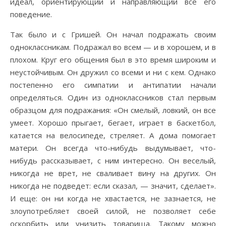
идеал, ориентирующий и направляющий все его
поведение.
Так было и с Гришей. Он начал подражать своим
одноклассникам. Подражал во всем — и в хорошем, и в
плохом. Круг его общения был в это время широким и
неустойчивым. Он дружил со всеми и ни с кем. Однако
постепенно его симпатии и антипатии начали
определяться. Один из одноклассников стал первым
образцом для подражания: «Он смелый, ловкий, он все
умеет. Хорошо прыгает, бегает, играет в баскетбол,
катается на велосипеде, стреляет. А дома помогает
матери. Он всегда что-нибудь выдумывает, что-
нибудь рассказывает, с ним интересно. Он веселый,
никогда не врет, не сваливает вину на других. Он
никогда не подведет: если сказал, — значит, сделает».
И еще: он ни когда не хвастается, не зазнается, не
злоупотребляет своей силой, не позволяет ce6е
оскорбить или унизить товарища. Такому можно