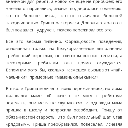
значимой для ребят, а новой он еще не приобрел; его
мнения оспаривались, знания подвергались сомнению:
кто-то больше читал, кто-то отличался большей
находчивостью. Гриша растерялся. Довольно долго он
был подавлен, удручен, тяжело переживал все это.
Все это весьма типично. Образцовость поведения,
основанная только на безукоризненном выполнении
требований взрослых, не слишком высоко ценится, а
некоторыми ребятами она прямо осуждается.
Вспомним хотя бы, сколько насмешек вызывают «пай-
мальчики», примерные «маменькины сынки».
В школе Гриша молчал о своих переживаниях, но дома
жаловался маме: «Я ничего не могу с ребятами
поделать, они меня не слушаются». И однажды мама
пришла в школу и попросила освободить Гришу от
обязанностей старосты. Это был правильный шаг. Став
«рядовым», Гриша преобразился, повеселел. Исчезла