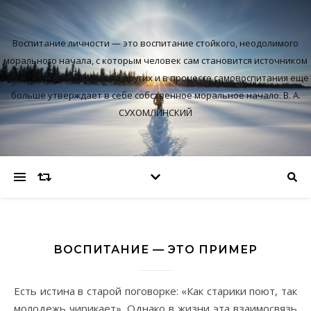
Воспитание личности — это воспитание стойкого, неодолимого
морального начала, с которым человек сам становится источником
благотворного влияния на других и в процессе самовоспитания еще
больше утверждает в себе собственное моральное начало. В. А.
СУХОМЛИНСКИЙ
ВОСПИТАНИЕ — ЭТО ПРИМЕР
Есть истина в старой поговорке: «Как старики поют, так
молодежь чирикает». Однако в жизни эта взаимосвязь