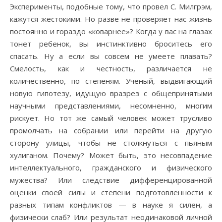
Эксперименты, подобные тому, что провел С. Милгрэм,
кажутся жестокими. Но разве не проверяет нас жизнь
постоянно и гораздо «коварнее»? Когда у вас на глазах
тонет ребенок, вы инстинктивно броситесь его
спасать. Ну а если вы совсем не умеете плавать?
Смелость, как и честность, различается не
количественно, по степеням. Ученый, выдвигающий
новую гипотезу, идущую вразрез с общепринятыми
научными представлениями, несомненно, многим
рискует. Но тот же самый человек может трусливо
промолчать на собрании или перейти на другую
сторону улицы, чтобы не столкнуться с пьяным
хулиганом. Почему? Может быть, это несовпадение
интеллектуального, гражданского и физического
мужества? Или следствие дифференцированной
оценки своей силы и степени подготовленности к
разных типам конфликтов — в науке я силен, а
физически слаб? Или результат неодинаковой личной