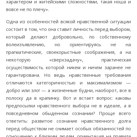
характером и житейскими сложностями, такая ноша и
вовсе не по плечу».
Одна из особенностей всякой нравственной ситуации
состоит в том, что она ставит личность перед выбором,
который делают добровольно, по собственному
волеизъявлению, но ориентируясь не на
прагматические, своекорыстные соображения, а на
некоторую «сверхзадачу», практическая
осуществимость которой никем и ничем заранее не
гарантирована. Но ведь нравственные требования
отличаются категоричностью и максимализмом —
добро или зло! — а жизненные будни, наоборот, все в
полоску да в крапинку. Вот и встает вопрос: каковы
предпосылки нравственного выбора не в идеале, а в
повседневном обыденном сознании? Проще всего
ответить: развитое сознание нравственного долга
перед обществом не снимает особых обязанностей по
отношению к близким людям, ориентация на правила