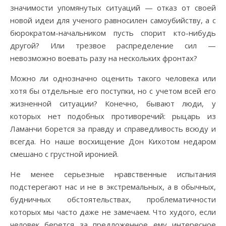
значимости упомянутых ситуаций — отказ от своей
новой идеи для ученого равносилен самоубийству, а с
бюрократом-начальником пусть спорит кто-нибудь
другой? Или трезвое распределение сил —
невозможно воевать разу на нескольких фронтах?
Можно ли однозначно оценить такого человека или
хотя бы отдельные его поступки, но с учетом всей его
жизненной ситуации? Конечно, бывают люди, у
которых нет подобных противоречий: рыцарь из
Ламанчи борется за правду и справедливость всюду и
всегда. Но наше восхищение Дон Кихотом недаром
смешано с грустной иронией.
Не менее серьезные нравственные испытания
подстерегают нас и не в экстремальных, а в обычных,
будничных обстоятельствах, проблематичности
которых мы часто даже не замечаем. Что худого, если
человек берется за предложенное ему интересное