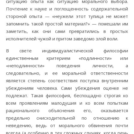
ситуацию опыта как ситуацию морального выбора.
Почтение к науке и поглощенность содержательной
стороной опыта — «неужели этот тупица не может
запомнить такой простой материал?» — помешали им
заметить, как они сами превратились в простых
исполнителей чужой и притом заведомо злой воли.
В свете индивидуалистической философии
единственным критерием «подлинности» или
«неподлинности» поведения личности, а
следовательно, и ее моральной ответственности
является степень соответствия поступка внутренним
убеждениям человека. Сами убеждения оценке не
подлежат. Такая философия, беспощадно строгая ко
всем проявлениям малодушия и ко всем попыткам
рационального объяснения его, оказывается
предельно снисходительной по отношению к
неведению, ведь от морального обвинения почти
всегда (а особенно в тех сложных случаях, когда речь